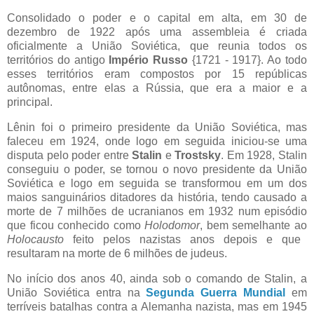
Consolidado o poder e o capital em alta, em 30 de
dezembro de 1922 após uma assembleia é criada
oficialmente a União Soviética, que reunia todos os
territórios do antigo
Império Russo
{1721 - 1917}. Ao todo
esses territórios eram compostos por 15 repúblicas
autônomas, entre elas a Rússia, que era a maior e a
principal.
Lênin foi o primeiro presidente da União Soviética, mas
faleceu em 1924, onde logo em seguida iniciou-se uma
disputa pelo poder entre
Stalin
e
Trostsky
. Em 1928, Stalin
conseguiu o poder, se tornou o novo presidente da União
Soviética e logo em seguida se transformou em um dos
maios sanguinários ditadores da história, tendo causado a
morte de 7 milhões de ucranianos em 1932 num episódio
que ficou conhecido como
Holodomor
, bem semelhante ao
Holocausto
feito pelos nazistas anos depois e que
resultaram na morte de 6 milhões de judeus.
No início dos anos 40, ainda sob o comando de Stalin, a
União Soviética entra na
Segunda Guerra Mundial
em
terríveis batalhas contra a Alemanha nazista, mas em 1945