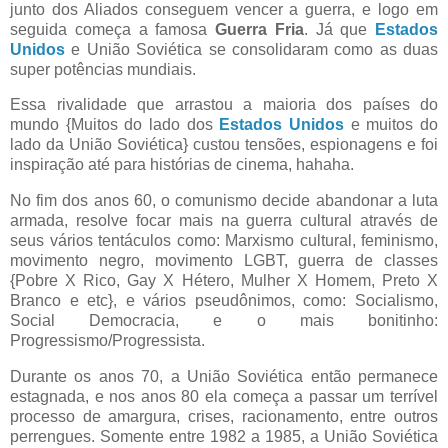
junto dos Aliados conseguem vencer a guerra, e logo em
seguida começa a famosa
Guerra Fria
. Já que
Estados
Unidos
e União Soviética se consolidaram como as duas
super potências mundiais.
Essa rivalidade que arrastou a maioria dos países do
mundo {Muitos do lado dos
Estados Unidos
e muitos do
lado da União Soviética} custou tensões, espionagens e foi
inspiração até para histórias de cinema, hahaha.
No fim dos anos 60, o comunismo decide abandonar a luta
armada, resolve focar mais na guerra cultural através de
seus vários tentáculos como: Marxismo cultural, feminismo,
movimento negro, movimento LGBT, guerra de classes
{Pobre X Rico, Gay X Hétero, Mulher X Homem, Preto X
Branco e etc}, e vários pseudônimos, como: Socialismo,
Social Democracia, e o mais bonitinho:
Progressismo/Progressista.
Durante os anos 70, a União Soviética então permanece
estagnada, e nos anos 80 ela começa a passar um terrível
processo de amargura, crises, racionamento, entre outros
perrengues. Somente entre 1982 a 1985, a União Soviética