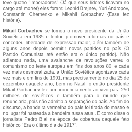
teve quatro "imperadores" {Já que seus líderes ficavam no
cargo até morrer} eles foram: Leonid Brejnev, Yuri Andropov,
Constantin Chernenko e Mikahil Gorbachev {Esse fez
história}.
Mikail Gorbachev
se tornou o novo presidente da União
Soviética em 1985 e tentou promover reformas no país e
concedeu liberdade de expressão maior, além também de
alguns anos depois permitir novos partidos no país {O
Partido Comunista até então era o único partido}. Não
adiantou nada, uma avalanche de revoluções varreu o
comunismo do leste europeu em fins dos anos 80, e cada
vez mais desmoralizada, a União Soviética agonizava cada
vez mais e em fins de 1991, mas precisamente no dia 25 de
dezembro daquele ano, bem no Natal, o então presidente
Mikail Gorbachev fez um pronunciamento ao vivo para 250
milhões de soviéticos e também para o mundo que
renunciaria, pois não admitia a separação do país. Ao fim do
discurso, a bandeira vermelha do país foi tirada do mastro e
no lugar foi hasteada a bandeira russa atual. E como disse o
jornalista Pedro Bial na época de cobertura daquele fato
histórico "Era o último dia de 1917".