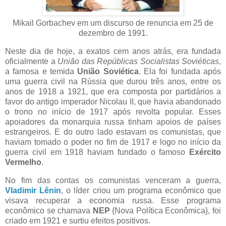
Mikail Gorbachev em um discurso de renuncia em 25 de
dezembro de 1991.
Neste dia de hoje, a exatos cem anos atrás, era fundada
oficialmente a
União das Repúblicas Socialistas Soviéticas
,
a famosa e temida
União Soviética
. Ela foi fundada após
uma guerra civil na Rússia que durou três anos, entre os
anos de 1918 a 1921, que era composta por partidários a
favor do antigo imperador Nicolau II, que havia abandonado
o trono no início de 1917 após revolta popular. Esses
apoiadores da monarquia russa tinham apoios de países
estrangeiros. E do outro lado estavam os comunistas, que
haviam tomado o poder no fim de 1917 e logo no início da
guerra civil em 1918 haviam fundado o famoso
Exército
Vermelho
.
No fim das contas os comunistas venceram a guerra,
Vladimir Lênin
, o líder criou um programa econômico que
visava recuperar a economia russa. Esse programa
econômico se chamava
NEP
{Nova Política Econômica}, foi
criado em 1921 e surtiu efeitos positivos.