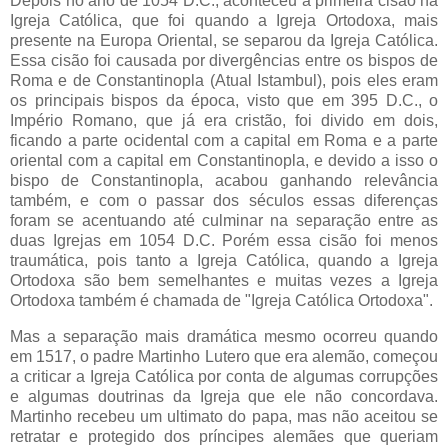
Depois no ano de 1054 D.C., aconteceu a primeira cisão na
Igreja Católica, que foi quando a Igreja Ortodoxa, mais
presente na Europa Oriental, se separou da Igreja Católica.
Essa cisão foi causada por divergências entre os bispos de
Roma e de Constantinopla (Atual Istambul), pois eles eram
os principais bispos da época, visto que em 395 D.C., o
Império Romano, que já era cristão, foi divido em dois,
ficando a parte ocidental com a capital em Roma e a parte
oriental com a capital em Constantinopla, e devido a isso o
bispo de Constantinopla, acabou ganhando relevância
também, e com o passar dos séculos essas diferenças
foram se acentuando até culminar na separação entre as
duas Igrejas em 1054 D.C. Porém essa cisão foi menos
traumática, pois tanto a Igreja Católica, quando a Igreja
Ortodoxa são bem semelhantes e muitas vezes a Igreja
Ortodoxa também é chamada de "Igreja Católica Ortodoxa".
Mas a separação mais dramática mesmo ocorreu quando
em 1517, o padre Martinho Lutero que era alemão, começou
a criticar a Igreja Católica por conta de algumas corrupções
e algumas doutrinas da Igreja que ele não concordava.
Martinho recebeu um ultimato do papa, mas não aceitou se
retratar e protegido dos príncipes alemães que queriam