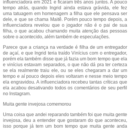
influenciadora em 2021 e ficaram três anos juntos. A pouco
tempo atrás, quando Ingrid ainda estava grávida, ele fez
uma tatuagem em homenagem a filha que ele pensava ser
dele, e que se chama Maitê. Porém pouco tempo depois, a
influenciadora revelou que o jogador não é o pai de sua
filha, o que acabou chamando muita atenção das pessoas
sobre o acontecido, além também de especulações.
Parece que a criança na verdade é filha de um entregador
de açaí, e que Ingrid teria traído Vinícius com o entregador,
porém ela também disse que já fazia um bom tempo que ela
e vinícius estavam separados, o que não dá pra ter certeza
se ela realmente traiu ele, ou se eles chegaram a dar um
tempo e aí pouco depois eles voltaram e nesse meio tempo
ela engravidou. A influenciadora recebeu tantas críticas que
ela acabou desativando todos os comentários de seu perfil
no Instagram.
Muita gente invejosa comemorou
Uma coisa que andei reparando também foi que muita gente
invejosa, deu a entender que gostaram do que aconteceu,
isso porque já tem um bom tempo que muita gente anda