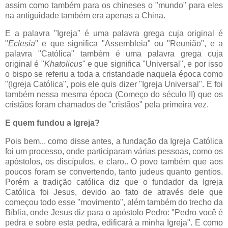
assim como também para os chineses o "mundo" para eles
na antiguidade também era apenas a China.
E a palavra "Igreja" é uma palavra grega cuja original é
"
Eclesia
" e que significa "Assembleia" ou "Reunião", e a
palavra "Católica" também é uma palavra grega cuja
original é "
Khatolicus
" e que significa "Universal", e por isso
o bispo se referiu a toda a cristandade naquela época como
"(Igreja Católica", pois ele quis dizer "Igreja Universal". E foi
também nessa mesma época (Começo do século II) que os
cristãos foram chamados de "cristãos" pela primeira vez.
E quem fundou a Igreja?
Pois bem... como disse antes, a fundação da Igreja Católica
foi um processo, onde participaram várias pessoas, como os
apóstolos, os discípulos, e claro.. O povo também que aos
poucos foram se convertendo, tanto judeus quanto gentios.
Porém a tradição católica diz que o fundador da Igreja
Católica foi Jesus, devido ao fato de através dele que
começou todo esse "movimento", além também do trecho da
Bíblia, onde Jesus diz para o apóstolo Pedro: "Pedro você é
pedra e sobre esta pedra, edificará a minha Igreja". E como