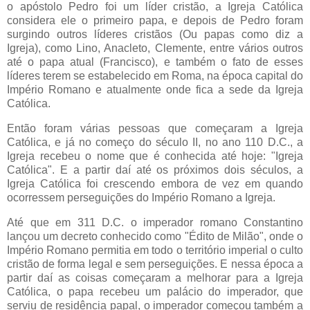
o apóstolo Pedro foi um líder cristão, a Igreja Católica
considera ele o primeiro papa, e depois de Pedro foram
surgindo outros líderes cristãos (Ou papas como diz a
Igreja), como Lino, Anacleto, Clemente, entre vários outros
até o papa atual (Francisco), e também o fato de esses
líderes terem se estabelecido em Roma, na época capital do
Império Romano e atualmente onde fica a sede da Igreja
Católica.
Então foram várias pessoas que começaram a Igreja
Católica, e já no começo do século II, no ano 110 D.C., a
Igreja recebeu o nome que é conhecida até hoje: "Igreja
Católica". E a partir daí até os próximos dois séculos, a
Igreja Católica foi crescendo embora de vez em quando
ocorressem perseguições do Império Romano a Igreja.
Até que em 311 D.C. o imperador romano Constantino
lançou um decreto conhecido como "Édito de Milão", onde o
Império Romano permitia em todo o território imperial o culto
cristão de forma legal e sem perseguições. E nessa época a
partir daí as coisas começaram a melhorar para a Igreja
Católica, o papa recebeu um palácio do imperador, que
serviu de residência papal, o imperador começou também a