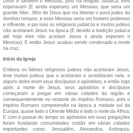
Deus e também o Messias, pois na religião Judaica, eles
esperavam (E ainda esperam) um Messias, que seria um
grande líder , filho de Deus que iria libertar o povo judeu do
domínio romano, e esse Messias seria um homem poderoso
e influente, e por isso os religiosos judaicos e muitos judeus
não aceitaram Jesus na época (E devido a tradição judaica
até hoje eles não aceitam Jesus e ainda esperam o
Messias). E então Jesus acabou sendo condenado a morte
na cruz.
Início da Igreja
Embora os líderes religiosos judeus não aceitaram Jesus,
teve muitos judeus que o aceitaram e acreditaram nele, e
alguns deles eram seus discípulos e apóstolos, e então logo
após a morte de Jesus, seus apóstolos e discípulos
começaram a pregar em várias cidades da região e
consequentemente no restante do Império Romano, pois o
Império Romano compreendia na época a metade sul da
Europa, quase todo o Oriente Médio e todo o norte da África.
E com o passar do tempo os apóstolos em suas pregações
foram fundando comunidades cristãs em várias cidades
importantes como: Jerusalém, Alexandria, Antioquia,