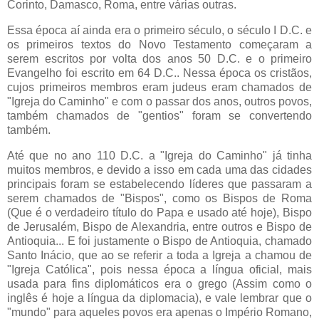
Corinto, Damasco, Roma, entre várias outras.
Essa época aí ainda era o primeiro século, o século I D.C. e
os primeiros textos do Novo Testamento começaram a
serem escritos por volta dos anos 50 D.C. e o primeiro
Evangelho foi escrito em 64 D.C.. Nessa época os cristãos,
cujos primeiros membros eram judeus eram chamados de
"Igreja do Caminho" e com o passar dos anos, outros povos,
também chamados de "gentios" foram se convertendo
também.
Até que no ano 110 D.C. a "Igreja do Caminho" já tinha
muitos membros, e devido a isso em cada uma das cidades
principais foram se estabelecendo líderes que passaram a
serem chamados de "Bispos", como os Bispos de Roma
(Que é o verdadeiro título do Papa e usado até hoje), Bispo
de Jerusalém, Bispo de Alexandria, entre outros e Bispo de
Antioquia... E foi justamente o Bispo de Antioquia, chamado
Santo Inácio, que ao se referir a toda a Igreja a chamou de
"Igreja Católica", pois nessa época a língua oficial, mais
usada para fins diplomáticos era o grego (Assim como o
inglês é hoje a língua da diplomacia), e vale lembrar que o
"mundo" para aqueles povos era apenas o Império Romano,