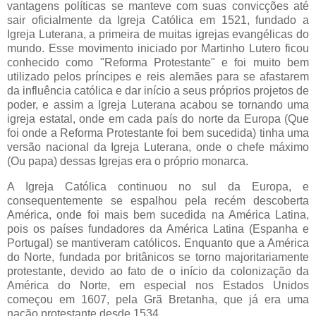
vantagens políticas se manteve com suas convicções até
sair oficialmente da Igreja Católica em 1521, fundado a
Igreja Luterana, a primeira de muitas igrejas evangélicas do
mundo. Esse movimento iniciado por Martinho Lutero ficou
conhecido como "Reforma Protestante" e foi muito bem
utilizado pelos príncipes e reis alemães para se afastarem
da influência católica e dar início a seus próprios projetos de
poder, e assim a Igreja Luterana acabou se tornando uma
igreja estatal, onde em cada país do norte da Europa (Que
foi onde a Reforma Protestante foi bem sucedida) tinha uma
versão nacional da Igreja Luterana, onde o chefe máximo
(Ou papa) dessas Igrejas era o próprio monarca.
A Igreja Católica continuou no sul da Europa, e
consequentemente se espalhou pela recém descoberta
América, onde foi mais bem sucedida na América Latina,
pois os países fundadores da América Latina (Espanha e
Portugal) se mantiveram católicos. Enquanto que a América
do Norte, fundada por britânicos se torno majoritariamente
protestante, devido ao fato de o início da colonização da
América do Norte, em especial nos Estados Unidos
começou em 1607, pela Grã Bretanha, que já era uma
nação protestante desde 1534.