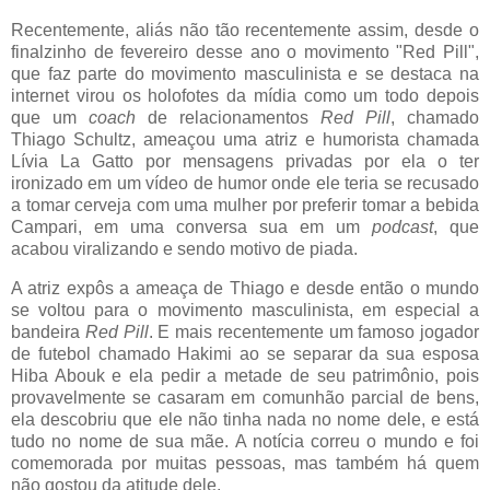
Recentemente, aliás não tão recentemente assim, desde o
finalzinho de fevereiro desse ano o movimento "Red Pill",
que faz parte do movimento masculinista e se destaca na
internet virou os holofotes da mídia como um todo depois
que um
coach
de relacionamentos
Red Pill
, chamado
Thiago Schultz, ameaçou uma atriz e humorista chamada
Lívia La Gatto por mensagens privadas por ela o ter
ironizado em um vídeo de humor onde ele teria se recusado
a tomar cerveja com uma mulher por preferir tomar a bebida
Campari, em uma conversa sua em um
podcast
, que
acabou viralizando e sendo motivo de piada.
A atriz expôs a ameaça de Thiago e desde então o mundo
se voltou para o movimento masculinista, em especial a
bandeira
Red Pill
. E mais recentemente um famoso jogador
de futebol chamado Hakimi ao se separar da sua esposa
Hiba Abouk e ela pedir a metade de seu patrimônio, pois
provavelmente se casaram em comunhão parcial de bens,
ela descobriu que ele não tinha nada no nome dele, e está
tudo no nome de sua mãe. A notícia correu o mundo e foi
comemorada por muitas pessoas, mas também há quem
não gostou da atitude dele.