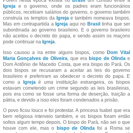
Porém nesta época existia no
Brasil
um conluio entre a
Igreja
e o governo, onde os padres eram funcionários
públicos, recebiam salários do governo, o governo também
construía os templos da
Igreja
e também nomeava bispos.
Mas em contrapartida a
Igreja
aqui no
Brasil
tinha que ser
subordinada ao governo brasileiro. E o governo brasileiro
não aceitou o decreto do papa, e sendo assim os maçons
pode continuar na
Igreja
.
Isso causou a ira entre alguns bispos, como
Dom Vital
Maria Gonçalves de Oliveira
, que era
bispo de Olinda
e
Dom Antônio de Macedo Costa, que era bispo do Pará. Os
dois bispos se recusaram a aceitar as leis do governo
brasileiro e preferiram as obedecer o decreto do papa. E
como a
Igreja
é uma instituição estrangeira, os bispos
estavam cometendo um crime segundo as leis brasileiras,
pois era como se fosse uma forma de deserção, traição a
pátria, e devido a isso eles foram condenados a prisão.
O povo ficou louco e foi protestar. A princesa Isabel que era
bem religiosa interveio também, e os bispos foram então
soltos algum tempo depois. O bispo do Pará, não sei o que
houve com ele, mas o
bispo de Olinda
foi a Roma se