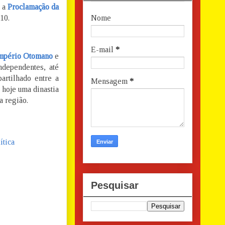
é a
Proclamação da
10.
Nome
E-mail
*
mpério Otomano
e
dependentes, até
artilhado entre a
Mensagem
*
 hoje uma dinastia
 região.
ítica
Pesquisar