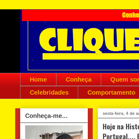
Home
Conheça
Quem so
Celebridades
Comportamento
sexta-feira, 4 de 
Conheça-me...
Hoje na Hist
Portugal....