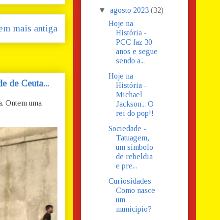
▼
agosto 2023
(32)
Hoje na
em mais antiga
História -
PCC faz 30
anos e segue
sendo a...
Hoje na
e de Ceuta...
História -
Michael
ta. Ontem uma
Jackson... O
rei do pop!!
Sociedade -
Tatuagem,
um símbolo
de rebeldia
e pre...
Curiosidades -
Como nasce
um
município?