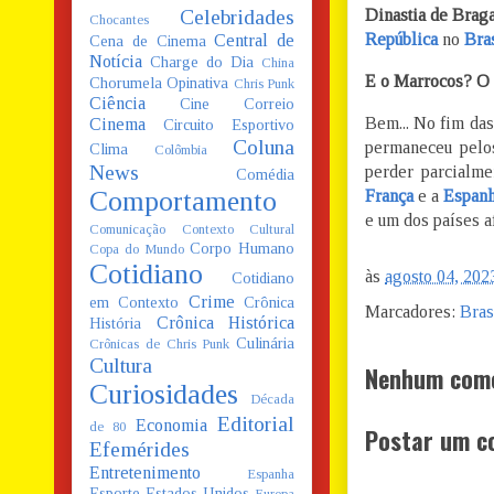
Celebridades
Dinastia de Brag
Chocantes
República
no
Bra
Central de
Cena de Cinema
Notícia
Charge do Dia
China
E o Marrocos? O 
Chorumela Opinativa
Chris Punk
Ciência
Cine Correio
Bem... No fim das
Cinema
Circuito Esportivo
Coluna
permaneceu pelo
Clima
Colômbia
News
perder parcialme
Comédia
Comportamento
França
e a
Espan
e um dos países 
Comunicação
Contexto Cultural
Corpo Humano
Copa do Mundo
Cotidiano
às
agosto 04, 202
Cotidiano
Crime
em Contexto
Crônica
Marcadores:
Bras
Crônica Histórica
História
Culinária
Crônicas de Chris Punk
Cultura
Nenhum come
Curiosidades
Década
Editorial
Economia
de 80
Postar um c
Efemérides
Entretenimento
Espanha
Esporte
Estados Unidos