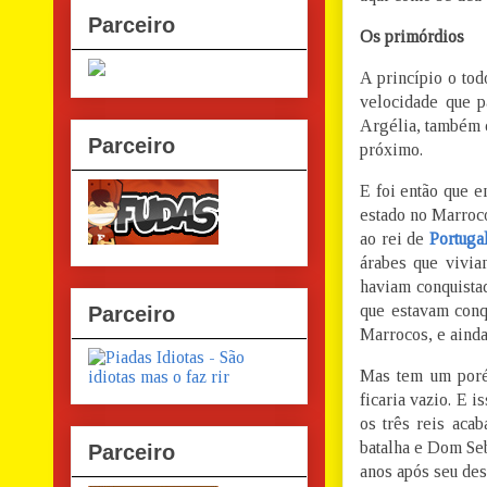
Parceiro
Os primórdios
A princípio o to
velocidade que 
Argélia, também 
Parceiro
próximo.
E foi então que 
estado no Marroco
ao rei de
Portuga
árabes que vivi
haviam conquist
que estavam conq
Parceiro
Marrocos, e ainda
Mas tem um poré
ficaria vazio. E 
os três reis aca
batalha e Dom Seb
Parceiro
anos após seu de