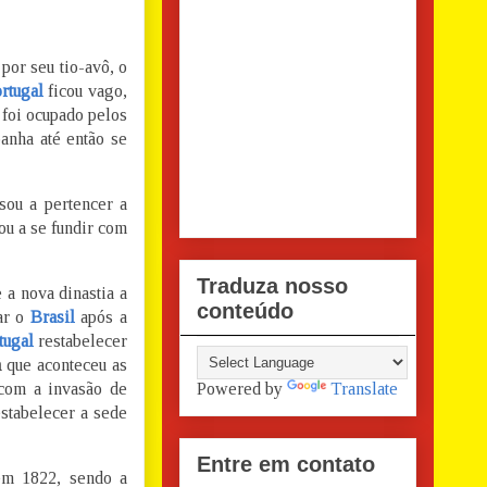
por seu tio-avô, o
rtugal
ficou vago,
foi ocupado pelos
panha até então se
sou a pertencer a
u a se fundir com
Traduza nosso
 a nova dinastia a
conteúdo
ar o
Brasil
após a
tugal
restabelecer
a
que aconteceu as
 com a invasão de
Powered by
Translate
estabelecer a sede
Entre em contato
em 1822, sendo a