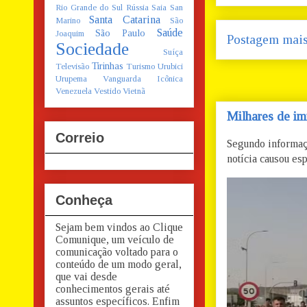
Rio Grande do Sul
Rússia
Saia
San
Santa Catarina
Marino
São
Saúde
São Paulo
Joaquim
Postagem mais
Sociedade
Suíça
Tirinhas
Televisão
Turismo
Urubici
Urupema
Vanguarda Icônica
Venezuela
Vestido
Vietnã
Milhares de im
Correio
Segundo informaç
notícia causou esp
Conheça
Sejam bem vindos ao Clique
Comunique, um veículo de
comunicação voltado para o
conteúdo de um modo geral,
que vai desde
conhecimentos gerais até
assuntos específicos. Enfim