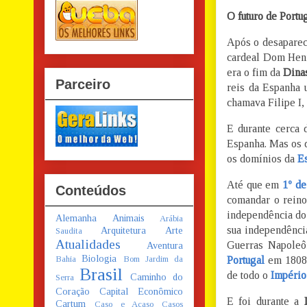
O futuro de Portug
Após o desaparec
cardeal Dom Henr
era o fim da
Dinas
Parceiro
reis da Espanha 
chamava Filipe I, 
E durante cerca
Espanha. Mas os
os domínios da
E
Até que em
1º d
Conteúdos
comandar o reino
independência d
Alemanha
Animais
Arábia
sua independênci
Arquitetura
Arte
Saudita
Atualidades
Guerras Napoleô
Aventura
Biologia
Bahia
Bom Jardim da
Portugal
em 1808 
Brasil
de todo o
Império
Caminho do
Serra
Coração
Capital Econômico
E foi durante a
Cartum
Caso e Acaso
Casos