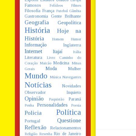
Europa
Famosos
Felídeos
Filmes
Filosofia
França
Futebol
Gâmbia
Gastronomia
Gente Brilhante
Geografia
Geopolítica
História
Hoje na
História
Homem
Humor
Informação
Inglaterra
Internet
Itajaí
Itália
Literatura
Livro Caminho do
Medicina
Coração
Maicão
Minas
Moda
Mulher
Gerais
Mundo
Música
Navegantes
Notícias
Novidades
Observador Inquieto
Opinião
Paraná
Paquistão
Personalidades
Penha
Poesia
Política
Polícia
Questione
Portugal
Reflexão
Relacionamentos
Rio de Janeiro
Religião
Resenha