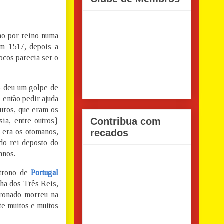
no por reino numa
m 1517, depois a
cos parecia ser o
o deu um golpe de
 então pedir ajuda
ouros, que eram os
Contribua com
ia, entre outros}
a era os otomanos,
recados
do rei deposto do
anos.
 trono de
Portugal
lha dos Três Reis,
tronado morreu na
te muitos e muitos