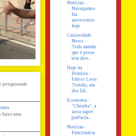
Notícias -
Navegantes
faz
aniversário
hoje
Curiosidade
News -
Todo mundo
que é preso
tem dire...
Hoje na
História -
Falece Leon
 e pesquisando
Trotsky, um
dos líd...
Economia -
"Chíndia", a
 anos
nova super
s fazer uma
potência...
Notícias -
Funcionária