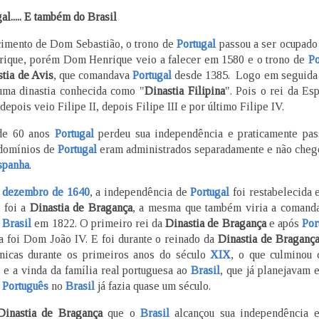
al..... E também do Brasil
imento de Dom Sebastião, o trono de
Portugal
passou a ser ocupado 
ique, porém Dom Henrique veio a falecer em 1580 e o trono de
Po
tia de Avis
, que comandava
Portugal
desde 1385. Logo em seguida 
uma dinastia conhecida como "
Dinastia Filipina
". Pois o rei da Es
depois veio Filipe II, depois Filipe III e por último Filipe IV.
 de 60 anos
Portugal
perdeu sua independência e praticamente pas
 domínios de
Portugal
eram administrados separadamente e não chego
spanha
.
e dezembro de 1640
, a independência de
Portugal
foi restabelecida e
 foi a
Dinastia de Bragança
, a mesma que também viria a comand
o
Brasil
em 1822. O primeiro rei da
Dinastia de Bragança
e após
Por
a foi Dom João IV. E foi durante o reinado da
Dinastia de Braganç
nicas durante os primeiros anos do século
XIX
, o que culminou
e a vinda da família real portuguesa ao
Brasil
, que já planejavam 
 Português
no
Brasil
já fazia quase um século.
Dinastia de Bragança
que o
Brasil
alcançou sua independência 