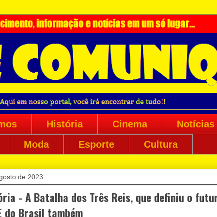
mos
História
Cinema
Notícias
Moda
Esporte
Cultura
agosto de 2023
ória - A Batalha dos Três Reis, que definiu o futu
 E do Brasil também