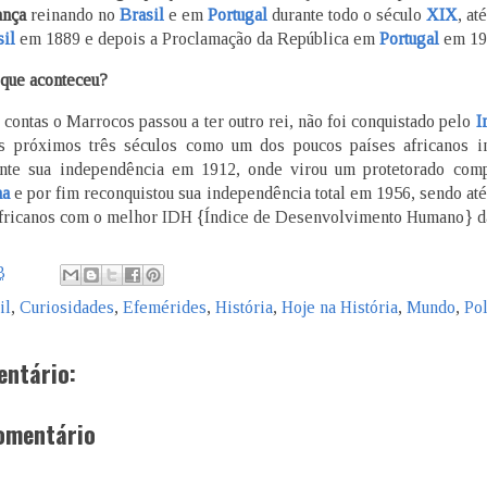
ança
reinando no
Brasil
e em
Portugal
durante todo o século
XIX
, at
sil
em 1889 e depois a Proclamação da República em
Portugal
em 19
que aconteceu?
 contas o Marrocos passou a ter outro rei, não foi conquistado pelo
I
s próximos três séculos como um dos poucos países africanos in
nte sua independência em 1912, onde virou um protetorado comp
ha
e por fim reconquistou sua independência total em 1956, sendo até
africanos com o melhor IDH {Índice de Desenvolvimento Humano} da
3
il
,
Curiosidades
,
Efemérides
,
História
,
Hoje na História
,
Mundo
,
Pol
ntário:
omentário