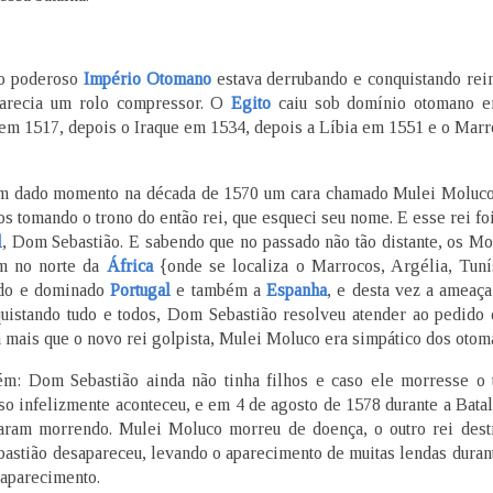
do poderoso
Império Otomano
estava derrubando e conquistando rei
parecia um rolo compressor. O
Egito
caiu sob domínio otomano e
em 1517, depois o Iraque em 1534, depois a Líbia em 1551 e o Marro
em dado momento na década de 1570 um cara chamado Mulei Moluc
s tomando o trono do então rei, que esqueci seu nome. E esse rei foi
l
, Dom Sebastião. E sabendo que no passado não tão distante, os M
am no norte da
África
{onde se localiza o Marrocos, Argélia, Tunís
ado e dominado
Portugal
e também a
Espanha
, e desta vez a ameaç
uistando tudo e todos, Dom Sebastião resolveu atender ao pedido 
 mais que o novo rei golpista, Mulei Moluco era simpático dos otom
m: Dom Sebastião ainda não tinha filhos e caso ele morresse o
isso infelizmente aconteceu, e em 4 de agosto de 1578 durante a Bata
baram morrendo. Mulei Moluco morreu de doença, o outro rei des
astião desapareceu, levando o aparecimento de muitas lendas duran
saparecimento.