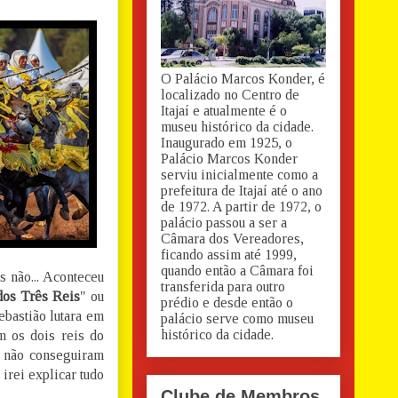
O Palácio Marcos Konder, é
localizado no Centro de
Itajaí e atualmente é o
museu histórico da cidade.
Inaugurado em 1925, o
Palácio Marcos Konder
serviu inicialmente como a
prefeitura de Itajaí até o ano
de 1972. A partir de 1972, o
palácio passou a ser a
Câmara dos Vereadores,
ficando assim até 1999,
quando então a Câmara foi
s não... Aconteceu
transferida para outro
dos Três Reis
" ou
prédio e desde então o
bastião lutara em
palácio serve como museu
histórico da cidade.
m os dois reis do
 não conseguiram
 irei explicar tudo
Clube de Membros