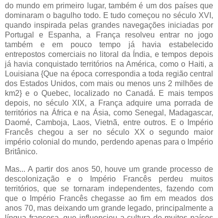
do mundo em primeiro lugar, também é um dos países que
dominaram o bagulho todo. E tudo começou no século XVI,
quando inspirada pelas grandes navegações iniciadas por
Portugal e Espanha, a França resolveu entrar no jogo
também e em pouco tempo já havia estabelecido
entrepostos comerciais no litoral da Índia, e tempos depois
já havia conquistado territórios na América, como o Haiti, a
Louisiana {Que na época correspondia a toda região central
dos Estados Unidos, com mais ou menos uns 2 milhões de
km2} e o Quebec, localizado no Canadá. E mais tempos
depois, no século XIX, a França adquire uma porrada de
territórios na África e na Ásia, como Senegal, Madagascar,
Daomé, Camboja, Laos, Vietnã, entre outros. E o Império
Francês chegou a ser no século XX o segundo maior
império colonial do mundo, perdendo apenas para o Império
Britânico.
Mas... A partir dos anos 50, houve um grande processo de
descolonização e o Império Francês perdeu muitos
territórios, que se tornaram independentes, fazendo com
que o Império Francês chegasse ao fim em meados dos
anos 70, mas deixando um grande legado, principalmente a
língua francesa, que influenciou a cultura de muitos países