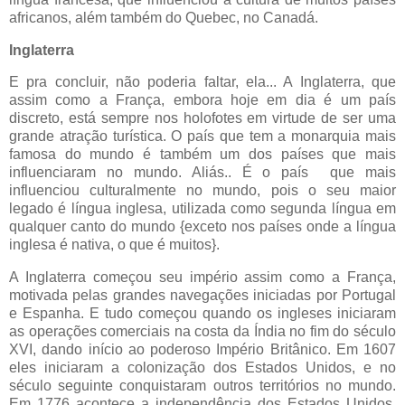
africanos, além também do Quebec, no Canadá.
Inglaterra
E pra concluir, não poderia faltar, ela... A Inglaterra, que
assim como a França, embora hoje em dia é um país
discreto, está sempre nos holofotes em virtude de ser uma
grande atração turística. O país que tem a monarquia mais
famosa do mundo é também um dos países que mais
influenciaram no mundo. Aliás.. É o país que mais
influenciou culturalmente no mundo, pois o seu maior
legado é língua inglesa, utilizada como segunda língua em
qualquer canto do mundo {exceto nos países onde a língua
inglesa é nativa, o que é muitos}.
A Inglaterra começou seu império assim como a França,
motivada pelas grandes navegações iniciadas por Portugal
e Espanha. E tudo começou quando os ingleses iniciaram
as operações comerciais na costa da Índia no fim do século
XVI, dando início ao poderoso Império Britânico. Em 1607
eles iniciaram a colonização dos Estados Unidos, e no
século seguinte conquistaram outros territórios no mundo.
Em 1776 acontece a independência dos Estados Unidos,