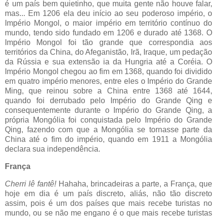
é um país bem quietinho, que muita gente não houve falar,
mas... Em 1206 ela deu início ao seu poderoso império, o
Império Mongol, o maior império em território contínuo do
mundo, tendo sido fundado em 1206 e durado até 1368. O
Império Mongol foi tão grande que correspondia aos
territórios da China, do Afeganistão, Irã, Iraque, um pedação
da Rússia e sua extensão ia da Hungria até a Coréia. O
Império Mongol chegou ao fim em 1368, quando foi dividido
em quatro império menores, entre eles o Império do Grande
Ming, que reinou sobre a China entre 1368 até 1644,
quando foi derrubado pelo Império do Grande Qing e
consequentemente durante o Império do Grande Qing, a
própria Mongólia foi conquistada pelo Império do Grande
Qing, fazendo com que a Mongólia se tornasse parte da
China até o fim do império, quando em 1911 a Mongólia
declara sua independência.
França
Cherri lê fantê!
Hahaha, brincadeiras a parte, a França, que
hoje em dia é um país discreto, aliás, não tão discreto
assim, pois é um dos países que mais recebe turistas no
mundo, ou se não me engano é o que mais recebe turistas