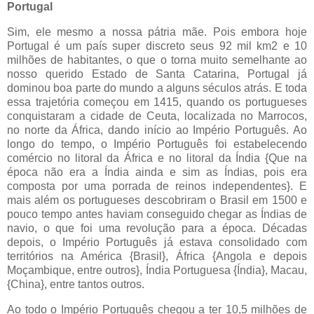
Portugal
Sim, ele mesmo a nossa pátria mãe. Pois embora hoje
Portugal é um país super discreto seus 92 mil km2 e 10
milhões de habitantes, o que o torna muito semelhante ao
nosso querido Estado de Santa Catarina, Portugal já
dominou boa parte do mundo a alguns séculos atrás. E toda
essa trajetória começou em 1415, quando os portugueses
conquistaram a cidade de Ceuta, localizada no Marrocos,
no norte da África, dando início ao Império Português. Ao
longo do tempo, o Império Português foi estabelecendo
comércio no litoral da África e no litoral da Índia {Que na
época não era a Índia ainda e sim as Índias, pois era
composta por uma porrada de reinos independentes}. E
mais além os portugueses descobriram o Brasil em 1500 e
pouco tempo antes haviam conseguido chegar as Índias de
navio, o que foi uma revolução para a época. Décadas
depois, o Império Português já estava consolidado com
territórios na América {Brasil}, África {Angola e depois
Moçambique, entre outros}, Índia Portuguesa {Índia}, Macau,
{China}, entre tantos outros.
Ao todo o Império Português chegou a ter 10,5 milhões de