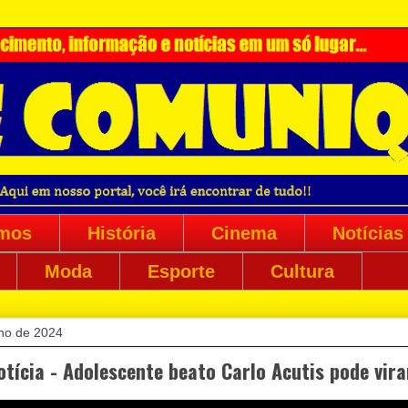
mos
História
Cinema
Notícias
Moda
Esporte
Cultura
nho de 2024
otícia - Adolescente beato Carlo Acutis pode vir