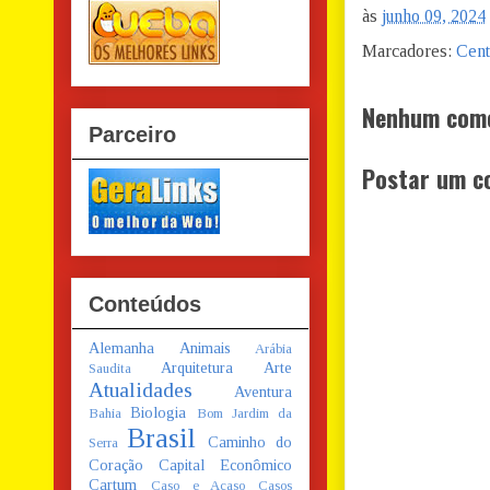
às
junho 09, 2024
Marcadores:
Cent
Nenhum come
Parceiro
Postar um c
Conteúdos
Alemanha
Animais
Arábia
Arquitetura
Arte
Saudita
Atualidades
Aventura
Biologia
Bahia
Bom Jardim da
Brasil
Caminho do
Serra
Coração
Capital Econômico
Cartum
Caso e Acaso
Casos