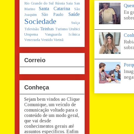
Rio Grande do Sul
Rússia
Saia
San
Quem
Santa Catarina
Marino
São
Eu g
Saúde
São Paulo
Joaquim
sobre
Sociedade
Suíça
Tirinhas
Televisão
Turismo
Urubici
Urupema
Vanguarda Icônica
Conh
Venezuela
Vestido
Vietnã
Rubi
sobra
Correio
Porq
Imag
negar
Conheça
Sejam bem vindos ao Clique
Comunique, um veículo de
comunicação voltado para o
conteúdo de um modo geral,
que vai desde
conhecimentos gerais até
assuntos específicos. Enfim