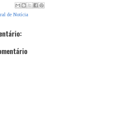
ral de Notícia
ntário:
omentário