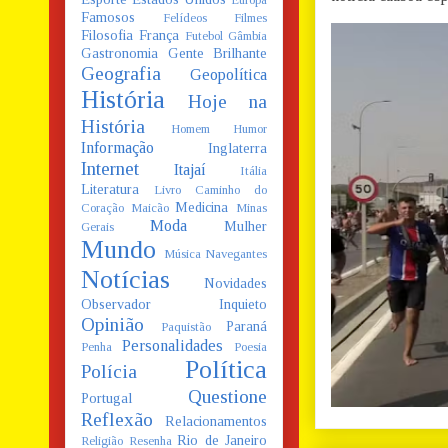
Europa
Famosos
Felídeos
Filmes
Filosofia
França
Futebol
Gâmbia
Gastronomia
Gente Brilhante
Geografia
Geopolítica
História
Hoje na
História
Homem
Humor
Informação
Inglaterra
Internet
Itajaí
Itália
Literatura
Livro Caminho do
Medicina
Coração
Maicão
Minas
Moda
Mulher
Gerais
Mundo
Música
Navegantes
Notícias
Novidades
Observador Inquieto
Opinião
Paraná
Paquistão
Personalidades
Penha
Poesia
Política
Polícia
Questione
Portugal
Reflexão
Relacionamentos
Rio de Janeiro
Religião
Resenha