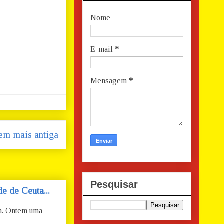
Nome
E-mail
*
Mensagem
*
em mais antiga
Pesquisar
e de Ceuta...
ta. Ontem uma