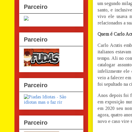
um segundo milagr
Parceiro
santo, e inclusiv
vivo ele usava m
relacionados a sua
Quem é Carlo Acu
Parceiro
Carlo Acutis emb
italianos estavam
tempo. Ali no com
catalogar assunt
infelizmente ele
veio a falecer em
foi sepultado na c
Parceiro
Anos depois foi f
em exposição num 
em 2020 seu nome
agora, quatro ano
novo e caso vire s
Parceiro