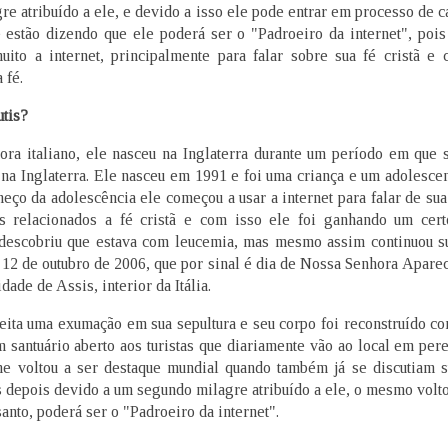
e atribuído a ele, e devido a isso ele pode entrar em processo de c
e estão dizendo que ele poderá ser o "Padroeiro da internet", poi
uito a internet, principalmente para falar sobre sua fé cristã e c
 fé.
tis?
ora italiano, ele nasceu na Inglaterra durante um período em que s
 na Inglaterra. Ele nasceu em 1991 e foi uma criança e um adolesc
eço da adolescência ele começou a usar a internet para falar de su
os relacionados a fé cristã e com isso ele foi ganhando um ce
 descobriu que estava com leucemia, mas mesmo assim continuou s
 12 de outubro de 2006, que por sinal é dia de Nossa Senhora Aparec
idade de Assis, interior da Itália.
eita uma exumação em sua sepultura e seu corpo foi reconstruído c
santuário aberto aos turistas que diariamente vão ao local em per
 voltou a ser destaque mundial quando também já se discutiam s
s depois devido a um segundo milagre atribuído a ele, o mesmo volto
anto, poderá ser o "Padroeiro da internet".