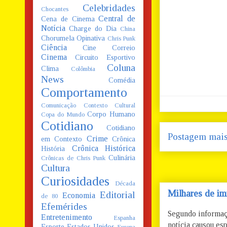
Celebridades
Chocantes
Central de
Cena de Cinema
Notícia
Charge do Dia
China
Chorumela Opinativa
Chris Punk
Ciência
Cine Correio
Cinema
Circuito Esportivo
Coluna
Clima
Colômbia
News
Comédia
Comportamento
Comunicação
Contexto Cultural
Corpo Humano
Copa do Mundo
Cotidiano
Cotidiano
Postagem mais
Crime
em Contexto
Crônica
Crônica Histórica
História
Culinária
Crônicas de Chris Punk
Cultura
Curiosidades
Década
Milhares de im
Editorial
Economia
de 80
Efemérides
Segundo informaç
Entretenimento
Espanha
notícia causou esp
Esporte
Estados Unidos