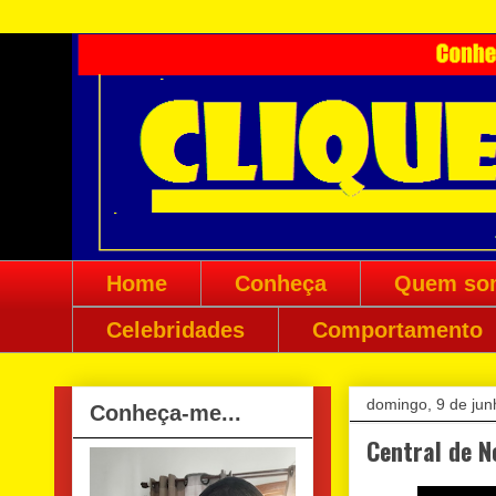
Home
Conheça
Quem so
Celebridades
Comportamento
domingo, 9 de ju
Conheça-me...
Central de N