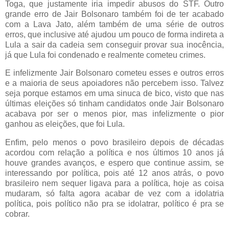
Toga, que justamente iria impedir abusos do STF. Outro
grande erro de Jair Bolsonaro também foi de ter acabado
com a Lava Jato, além também de uma série de outros
erros, que inclusive até ajudou um pouco de forma indireta a
Lula a sair da cadeia sem conseguir provar sua inocência,
já que Lula foi condenado e realmente cometeu crimes.
E infelizmente Jair Bolsonaro cometeu esses e outros erros
e a maioria de seus apoiadores não percebem isso. Talvez
seja porque estamos em uma sinuca de bico, visto que nas
últimas eleições só tinham candidatos onde Jair Bolsonaro
acabava por ser o menos pior, mas infelizmente o pior
ganhou as eleições, que foi Lula.
Enfim, pelo menos o povo brasileiro depois de décadas
acordou com relação a política e nos últimos 10 anos já
houve grandes avanços, e espero que continue assim, se
interessando por política, pois até 12 anos atrás, o povo
brasileiro nem sequer ligava para a política, hoje as coisa
mudaram, só falta agora acabar de vez com a idolatria
política, pois político não pra se idolatrar, político é pra se
cobrar.