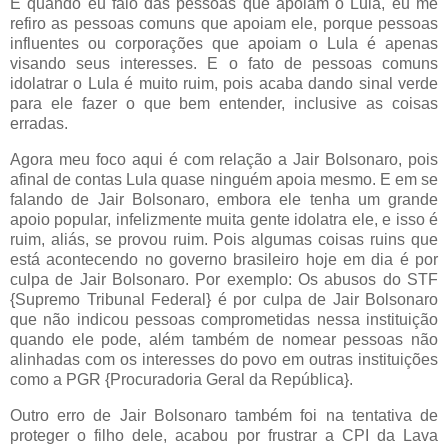
E quando eu falo das pessoas que apoiam o Lula, eu me
refiro as pessoas comuns que apoiam ele, porque pessoas
influentes ou corporações que apoiam o Lula é apenas
visando seus interesses. E o fato de pessoas comuns
idolatrar o Lula é muito ruim, pois acaba dando sinal verde
para ele fazer o que bem entender, inclusive as coisas
erradas.
Agora meu foco aqui é com relação a Jair Bolsonaro, pois
afinal de contas Lula quase ninguém apoia mesmo. E em se
falando de Jair Bolsonaro, embora ele tenha um grande
apoio popular, infelizmente muita gente idolatra ele, e isso é
ruim, aliás, se provou ruim. Pois algumas coisas ruins que
está acontecendo no governo brasileiro hoje em dia é por
culpa de Jair Bolsonaro. Por exemplo: Os abusos do STF
{Supremo Tribunal Federal} é por culpa de Jair Bolsonaro
que não indicou pessoas comprometidas nessa instituição
quando ele pode, além também de nomear pessoas não
alinhadas com os interesses do povo em outras instituições
como a PGR {Procuradoria Geral da República}.
Outro erro de Jair Bolsonaro também foi na tentativa de
proteger o filho dele, acabou por frustrar a CPI da Lava