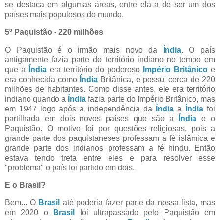
se destaca em algumas áreas, entre ela a de ser um dos
países mais populosos do mundo.
5º Paquistão - 220 milhões
O Paquistão é o irmão mais novo da
Índia
. O país
antigamente fazia parte do território indiano no tempo em
que a
Índia
era território do poderoso
Império Britânico
e
era conhecida como
Índia
Britânica, e possui cerca de 220
milhões de habitantes. Como disse antes, ele era território
indiano quando a
Índia
fazia parte do Império Britânico, mas
em 1947 logo após a independência da
Índia
a
Índia
foi
partilhada em dois novos países que são a
Índia
e o
Paquistão. O motivo foi por questões religiosas, pois a
grande parte dos paquistaneses professam a fé islâmica e
grande parte dos indianos professam a fé hindu. Então
estava tendo treta entre eles e para resolver esse
"problema" o país foi partido em dois.
E o Brasil?
Bem... O
Brasil
até poderia fazer parte da nossa lista, mas
em 2020 o
Brasil
foi ultrapassado pelo Paquistão em