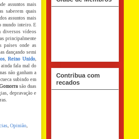
de assuntos mais
as saberem quais
dos assuntos mais
o mundo inteiro. E
m diversos vídeos
as principalmente
s países onde as
oas dançando semi
os
,
Reino Unido
,
 ainda fala mal do
 mas não ganham a
Contribua com
e cueca subindo em
recados
 Gomorra
são duas
gias, depravação e
ras.
cias
,
Opinião
,