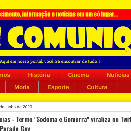
mos
História
Cinema
Notícias
Moda
Esporte
Cultura
 de junho de 2023
cias - Termo "Sodoma e Gomorra" viraliza no Twi
 Parada Gay