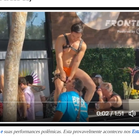
 e
suas performances polêmicas. Esta provavelmente aconteceu nos
Est