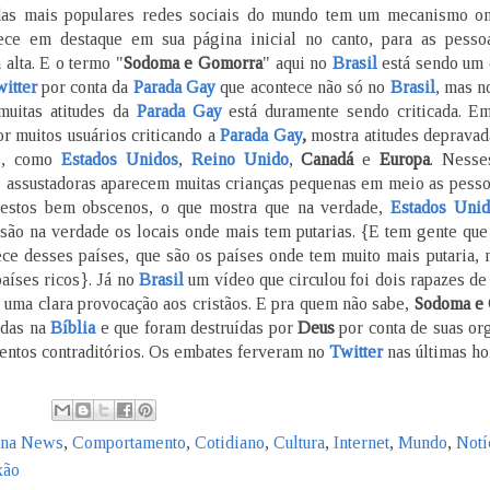
das mais populares redes sociais do mundo tem um mecanismo on
ece em destaque em sua página inicial no canto, para as pesso
 alta. E o termo "
Sodoma e Gomorra
" aqui no
Brasil
está sendo um 
itter
por conta da
Parada Gay
que acontece não só no
Brasil
, mas n
muitas atitudes da
Parada Gay
está duramente sendo criticada. E
r muitos usuários criticando a
Parada Gay
,
mostra atitudes depravad
es, como
Estados Unidos
,
Reino Unido
,
Canadá
e
Europa
. Nesse
 assustadoras aparecem muitas crianças pequenas em meio as pess
gestos bem obscenos, o que mostra que na verdade,
Estados Unid
são na verdade os locais onde mais tem putarias. {E tem gente que
ece desses países, que são os países onde tem muito mais putaria,
aíses ricos}. Já no
Brasil
um vídeo que circulou foi dois rapazes d
 uma clara provocação aos cristãos. E pra quem não sabe,
Sodoma e
adas na
Bíblia
e que foram destruídas por
Deus
por conta de suas or
entos contraditórios. Os embates ferveram no
Twitter
nas últimas ho
una News
,
Comportamento
,
Cotidiano
,
Cultura
,
Internet
,
Mundo
,
Notí
xão