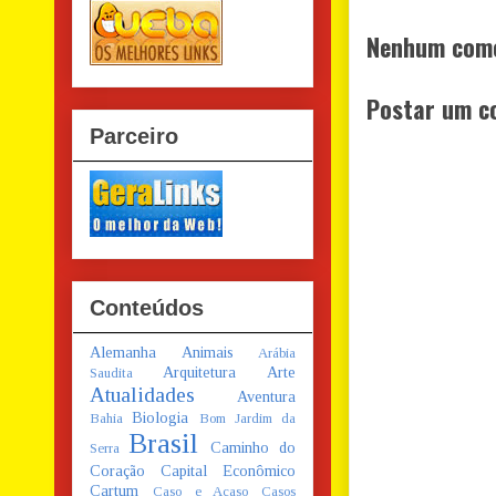
Nenhum come
Postar um c
Parceiro
Conteúdos
Alemanha
Animais
Arábia
Arquitetura
Arte
Saudita
Atualidades
Aventura
Biologia
Bahia
Bom Jardim da
Brasil
Caminho do
Serra
Coração
Capital Econômico
Cartum
Caso e Acaso
Casos