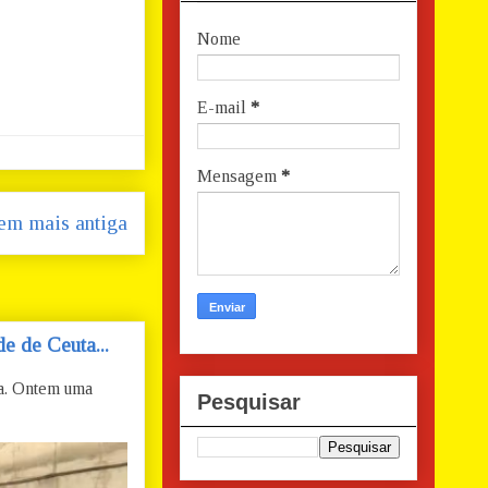
Nome
E-mail
*
Mensagem
*
em mais antiga
e de Ceuta...
ta. Ontem uma
Pesquisar