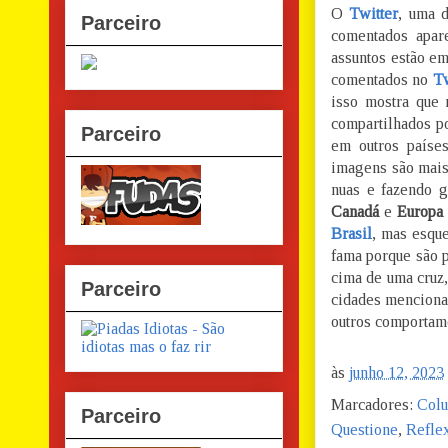
O
Twitter
, uma 
Parceiro
comentados apar
assuntos estão em
comentados no
Tw
isso mostra que 
compartilhados po
Parceiro
em outros país
imagens são mais
nuas e fazendo 
Canadá
e
Europa
Brasil
, mas esqu
fama porque são p
cima de uma cruz,
Parceiro
cidades mencion
outros comportam
às
junho 12, 2023
Marcadores:
Col
Parceiro
Questione
,
Refle