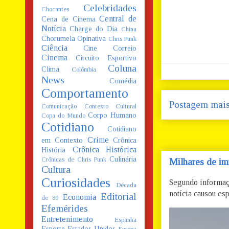
Celebridades
Chocantes
Central de
Cena de Cinema
Notícia
Charge do Dia
China
Chorumela Opinativa
Chris Punk
Ciência
Cine Correio
Cinema
Circuito Esportivo
Coluna
Clima
Colômbia
News
Comédia
Comportamento
Postagem mais
Comunicação
Contexto Cultural
Corpo Humano
Copa do Mundo
Cotidiano
Cotidiano
Crime
em Contexto
Crônica
Crônica Histórica
História
Culinária
Crônicas de Chris Punk
Milhares de im
Cultura
Curiosidades
Segundo informaç
Década
notícia causou esp
Editorial
Economia
de 80
Efemérides
Entretenimento
Espanha
Esporte
Estados Unidos