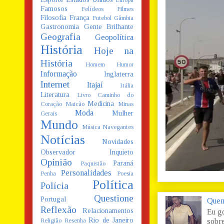
Europa
Famosos
Felídeos
Filmes
Filosofia
França
Futebol
Gâmbia
Gastronomia
Gente Brilhante
Geografia
Geopolítica
História
Hoje na
História
Homem
Humor
Informação
Inglaterra
Internet
Itajaí
Itália
Literatura
Livro Caminho do
Medicina
Coração
Maicão
Minas
Moda
Mulher
Gerais
Mundo
Música
Navegantes
Notícias
Novidades
Observador Inquieto
Opinião
Paraná
Paquistão
Personalidades
Penha
Poesia
Política
Polícia
Questione
Portugal
Quem
Reflexão
Relacionamentos
Eu g
Rio de Janeiro
Religião
Resenha
sobre