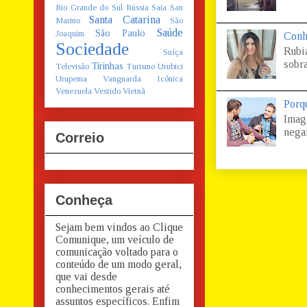
Rio Grande do Sul
Rússia
Saia
San
Santa Catarina
Marino
São
Saúde
São Paulo
Joaquim
Conh
Sociedade
Rubi
Suíça
sobra
Tirinhas
Televisão
Turismo
Urubici
Urupema
Vanguarda Icônica
Venezuela
Vestido
Vietnã
Porq
Imag
negar
Correio
Conheça
Sejam bem vindos ao Clique
Comunique, um veículo de
comunicação voltado para o
conteúdo de um modo geral,
que vai desde
conhecimentos gerais até
assuntos específicos. Enfim