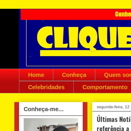
Home
Conheça
Quem so
Celebridades
Comportamento
segunda-feira, 12
Conheça-me...
Últimas Notí
referência a