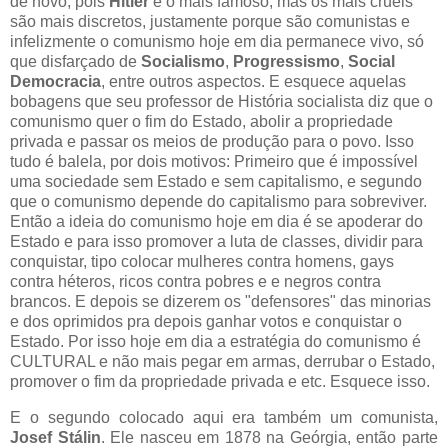
de novo, pois
Hitler
é o mais famoso, mas os mais cruéis
são mais discretos, justamente porque são comunistas e
infelizmente o comunismo hoje em dia permanece vivo, só
que disfarçado de
Socialismo
,
Progressismo
,
Social
Democracia
, entre outros aspectos. E esquece aquelas
bobagens que seu professor de História socialista diz que o
comunismo quer o fim do Estado, abolir a propriedade
privada e passar os meios de produção para o povo. Isso
tudo é balela, por dois motivos: Primeiro que é impossível
uma sociedade sem Estado e sem capitalismo, e segundo
que o comunismo depende do capitalismo para sobreviver.
Então a ideia do comunismo hoje em dia é se apoderar do
Estado e para isso promover a luta de classes, dividir para
conquistar, tipo colocar mulheres contra homens, gays
contra héteros, ricos contra pobres e e negros contra
brancos. E depois se dizerem os "defensores" das minorias
e dos oprimidos pra depois ganhar votos e conquistar o
Estado. Por isso hoje em dia a estratégia do comunismo é
CULTURAL e não mais pegar em armas, derrubar o Estado,
promover o fim da propriedade privada e etc. Esquece isso.
E o segundo colocado aqui era também um comunista,
Josef Stálin
. Ele nasceu em 1878 na Geórgia, então parte