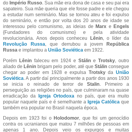
do
Império Russo
. Sua mãe era dona de casa e seu pai era
sapateiro. Sua mãe queria que ele fosse padre e ele chegou
a estudar num seminário. Mas se tornou ateu e foi expulso
do seminário, e então por volta dos 20 anos de idade se
interessou pelo comunismo, as ideias de
Marx
e
Engels
{Fundadores do comunismo} e pela atividade
revolucionária. Anos depois conheceu
Lênin
, o líder da
Revolução Russa
, que derrubou a jovem
República
Russa
e implantou a
União Soviética
em 1922.
Porém
Lênin
faleceu em 1924 e
Stálin
e
Trotsky
, outro
aliado de
Lênin
brigam pelo poder, até que
Stálin
consegue
chegar ao poder em 1928 e expulsa
Trotsky
da
União
Soviética
. A partir daí principalmente a partir dos anos 1930
se inicia o reinado de terror de
Stalin
. Primeiro a
perseguição as religiões no país, que culminaram na quase
erradicação da
Igreja Ortodoxa
no país, que era muito
popular naquele país e é semelhante a
Igreja Católica
que
também era popular no Brasil naquela época.
Depois em 1923 foi o
Holodomor
, que foi um genocídio
contra os ucranianos que matou 7 milhões de pessoas em
apenas 1 ano. Depois veio os expurgos e muitas