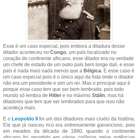
Esse é um caso especial, pois embora a ditadura desse
ditador aconteceu no
Congo
, um país localizado no
coração do continente africano, esse ditador era na verdade
um chefe de estado de um outro país bem longe dali, e esse
país é nada mais nada menos que a
Bélgica
. E esse caso é
um caso especial pois é o único aqui da lista onde o ditador
não era um presidente e sim um rei. Mas o principal aqui é
porque esse caso tem que ser bem lembrado, pois todo
mundo só lembra de
Hitler
e no máximo
Stálin
, mas há
ditadores que tem que ser lembrados para que isso não
aconteça mais.
E o
Leopoldo II
foi um dos ditadores mais cruéis da história.
Ele que já nasceu rico era extremamente ganancioso, pois
em meados da década de 1880, quando o continente
africano foi repartido em várias colônias pelas potências