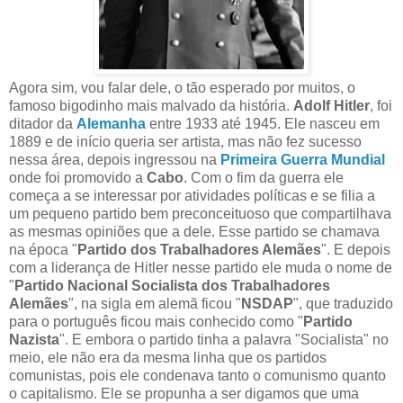
Agora sim, vou falar dele, o tão esperado por muitos, o
famoso bigodinho mais malvado da história.
Adolf Hitler
, foi
ditador da
Alemanha
entre 1933 até 1945. Ele nasceu em
1889 e de início queria ser artista, mas não fez sucesso
nessa área, depois ingressou na
Primeira Guerra Mundial
onde foi promovido a
Cabo
. Com o fim da guerra ele
começa a se interessar por atividades políticas e se filia a
um pequeno partido bem preconceituoso que compartilhava
as mesmas opiniões que a dele. Esse partido se chamava
na época "
Partido dos Trabalhadores Alemães
". E depois
com a liderança de Hitler nesse partido ele muda o nome de
"
Partido Nacional Socialista dos Trabalhadores
Alemães
", na sigla em alemã ficou "
NSDAP
", que traduzido
para o português ficou mais conhecido como "
Partido
Nazista
". E embora o partido tinha a palavra "Socialista" no
meio, ele não era da mesma linha que os partidos
comunistas, pois ele condenava tanto o comunismo quanto
o capitalismo. Ele se propunha a ser digamos que uma