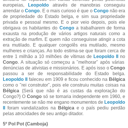
europeias,
Leopoldo
através de manobras conseguiu
arrendar o
Congo
. E o mais curioso é que o
Congo
não era
de propriedade do Estado belga, e sim sua propriedade
privada e pessoal mesmo. E o pior veio depois, pois ele
obrigava os habitantes do
Congo
a trabalharem de forma
exausta na produção de vários artigos naturais como a
extração de marfim. E quem não conseguisse atingir a cota
era mutilado. E qualquer congolês era mutilado, mesmo
mulheres e crianças. Ao todo estima-se que foram cerca de
entre 1 milhão a 10 milhões de vítimas de
Leopoldo II
no
Congo
. A situação só começou a "melhorar" após várias
denúncias de ativistas e missionários. E após isso o
Congo
passou a ser de responsabilidade do Estado belga.
Leopoldo II
faleceu em 1909 e ficou conhecido na
Bélgica
como o "rei construtor", pois ele construiu muitas coisas na
Bélgica
{Será que não é as custas da exploração do
Congo?} O
Congo
só se tornaria independente em 1960, e
recentemente se não me engano monumentos de
Leopoldo
II
foram vandalizados na
Bélgica
e o país pediu perdão
pelas atrocidades de seu antigo ditador.
5º Pol Pot {Camboja}