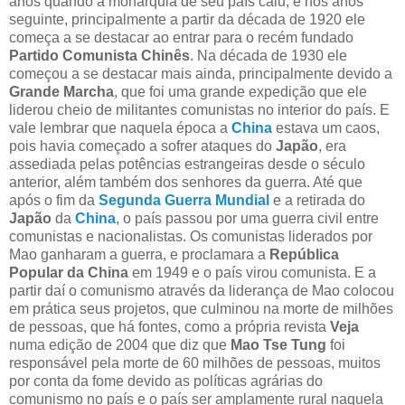
anos quando a monarquia de seu país caiu, e nos anos
seguinte, principalmente a partir da década de 1920 ele
começa a se destacar ao entrar para o recém fundado
Partido Comunista Chinês
. Na década de 1930 ele
começou a se destacar mais ainda, principalmente devido a
Grande Marcha
, que foi uma grande expedição que ele
liderou cheio de militantes comunistas no interior do país. E
vale lembrar que naquela época a
China
estava um caos,
pois havia começado a sofrer ataques do
Japão
, era
assediada pelas potências estrangeiras desde o século
anterior, além também dos senhores da guerra. Até que
após o fim da
Segunda Guerra Mundial
e a retirada do
Japão
da
China
, o país passou por uma guerra civil entre
comunistas e nacionalistas. Os comunistas liderados por
Mao ganharam a guerra, e proclamara a
República
Popular da China
em 1949 e o país virou comunista. E a
partir daí o comunismo através da liderança de Mao colocou
em prática seus projetos, que culminou na morte de milhões
de pessoas, que há fontes, como a própria revista
Veja
numa edição de 2004 que diz que
Mao Tse Tung
foi
responsável pela morte de 60 milhões de pessoas, muitos
por conta da fome devido as políticas agrárias do
comunismo no país e o país ser amplamente rural naquela