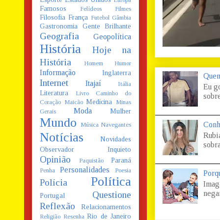
Europa
Famosos
Felídeos
Filmes
Filosofia
França
Futebol
Gâmbia
Gastronomia
Gente Brilhante
Geografia
Geopolítica
História
Hoje na
História
Homem
Humor
Informação
Inglaterra
Quem
Internet
Itajaí
Itália
Eu g
Literatura
Livro Caminho do
sobre
Medicina
Coração
Maicão
Minas
Moda
Mulher
Gerais
Mundo
Conh
Música
Navegantes
Notícias
Rubi
Novidades
sobra
Observador Inquieto
Opinião
Paraná
Paquistão
Personalidades
Penha
Poesia
Porq
Política
Polícia
Imag
negar
Questione
Portugal
Reflexão
Relacionamentos
Rio de Janeiro
Religião
Resenha