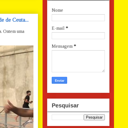
Nome
e de Ceuta...
E-mail
*
ta. Ontem uma
Mensagem
*
Pesquisar