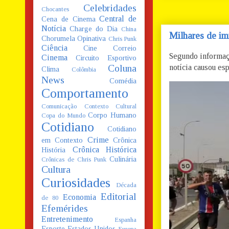
Celebridades
Chocantes
Central de
Cena de Cinema
Notícia
Charge do Dia
China
Milhares de im
Chorumela Opinativa
Chris Punk
Ciência
Cine Correio
Segundo informaç
Cinema
Circuito Esportivo
Coluna
notícia causou esp
Clima
Colômbia
News
Comédia
Comportamento
Comunicação
Contexto Cultural
Corpo Humano
Copa do Mundo
Cotidiano
Cotidiano
Crime
em Contexto
Crônica
Crônica Histórica
História
Culinária
Crônicas de Chris Punk
Cultura
Curiosidades
Década
Editorial
Economia
de 80
Efemérides
Entretenimento
Espanha
Esporte
Estados Unidos