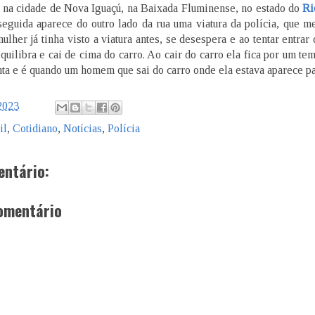
i na cidade de Nova Iguaçú, na Baixada Fluminense, no estado do
Ri
seguida aparece do outro lado da rua uma viatura da polícia, que m
ulher já tinha visto a viatura antes, se desespera e ao tentar entrar
quilibra e cai de cima do carro. Ao cair do carro ela fica por um te
ta e é quando um homem que sai do carro onde ela estava aparece pa
2023
il
,
Cotidiano
,
Notícias
,
Polícia
ntário:
omentário