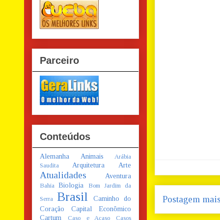
Parceiro
Conteúdos
Alemanha
Animais
Arábia
Arquitetura
Arte
Saudita
Atualidades
Aventura
Biologia
Bahia
Bom Jardim da
Brasil
Postagem mais
Caminho do
Serra
Coração
Capital Econômico
Cartum
Caso e Acaso
Casos