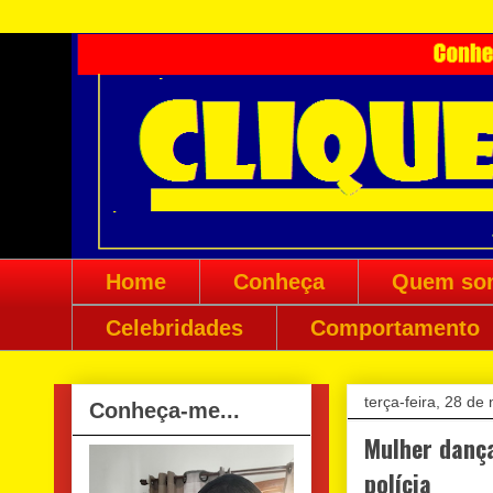
Home
Conheça
Quem so
Celebridades
Comportamento
terça-feira, 28 d
Conheça-me...
Mulher dança
polícia