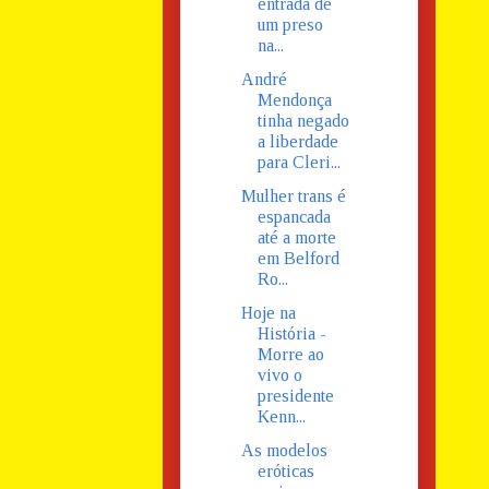
entrada de
um preso
na...
André
Mendonça
tinha negado
a liberdade
para Cleri...
Mulher trans é
espancada
até a morte
em Belford
Ro...
Hoje na
História -
Morre ao
vivo o
presidente
Kenn...
As modelos
eróticas