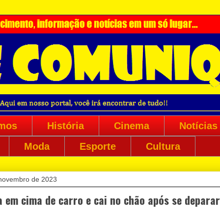
mos
História
Cinema
Notícias
Moda
Esporte
Cultura
e novembro de 2023
 em cima de carro e cai no chão após se depara