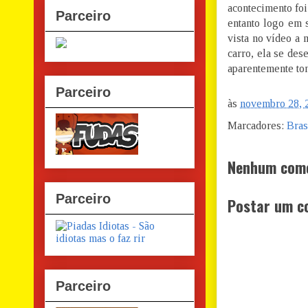
acontecimento fo
Parceiro
entanto logo em 
vista no vídeo a m
carro, ela se dese
aparentemente ton
Parceiro
às
novembro 28, 
Marcadores:
Bras
Nenhum come
Parceiro
Postar um c
Parceiro