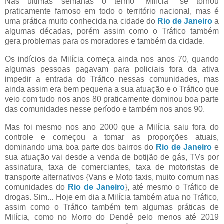
Nas últimas semanas o termo "Milícia" se tornou
praticamente famoso em todo o território nacional, mas é
uma prática muito conhecida na cidade do
Rio de Janeiro
a
algumas décadas, porém assim como o Tráfico também
gera problemas para os moradores e também da cidade.
Os indícios da Milícia começa ainda nos anos 70, quando
algumas pessoas pagavam para policiais fora da ativa
impedir a entrada do Tráfico nessas comunidades, mas
ainda assim era bem pequena a sua atuação e o Tráfico que
veio com tudo nos anos 80 praticamente dominou boa parte
das comunidades nesse período e também nos anos 90.
Mas foi mesmo nos ano 2000 que a Milícia saiu fora do
controle e começou a tomar as proporções atuais,
dominando uma boa parte dos bairros do
Rio de Janeiro
e
sua atuação vai desde a venda de botijão de gás, TVs por
assinatura, taxa de comerciantes, taxa de motoristas de
transporte alternativos {Vans e Moto taxis, muito comum nas
comunidades do
Rio de Janeiro
}, até mesmo o Tráfico de
drogas. Sim... Hoje em dia a Milícia também atua no Tráfico,
assim como o Tráfico também tem algumas práticas de
Milícia, como no Morro do Dendê pelo menos até 2019