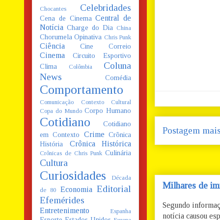
Celebridades
Chocantes
Central de
Cena de Cinema
Notícia
Charge do Dia
China
Chorumela Opinativa
Chris Punk
Ciência
Cine Correio
Cinema
Circuito Esportivo
Coluna
Clima
Colômbia
News
Comédia
Comportamento
Comunicação
Contexto Cultural
Corpo Humano
Copa do Mundo
Cotidiano
Cotidiano
Postagem mais
Crime
em Contexto
Crônica
Crônica Histórica
História
Culinária
Crônicas de Chris Punk
Cultura
Curiosidades
Década
Milhares de im
Editorial
Economia
de 80
Efemérides
Segundo informaç
Entretenimento
Espanha
notícia causou esp
Esporte
Estados Unidos