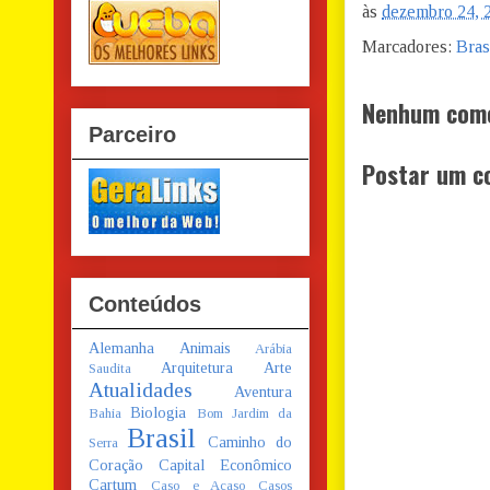
às
dezembro 24, 
Marcadores:
Bras
Nenhum come
Parceiro
Postar um c
Conteúdos
Alemanha
Animais
Arábia
Arquitetura
Arte
Saudita
Atualidades
Aventura
Biologia
Bahia
Bom Jardim da
Brasil
Caminho do
Serra
Coração
Capital Econômico
Cartum
Caso e Acaso
Casos