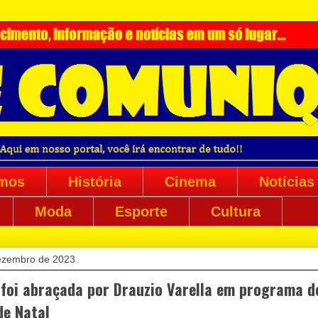
mos
História
Cinema
Notícias
Moda
Esporte
Cultura
ezembro de 2023
 foi abraçada por Drauzio Varella em programa d
de Natal