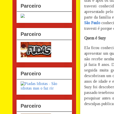
dias e após os di
Parceiro
travesti conhec
apresentado pelo
parte da família 
São Paulo
conheci
travesti é porque
Parceiro
Quem é Suzy
Ela ficou conhec
apresentar um qu
não recebe nenhu
já fazia 8 anos.
seguida muita g
Parceiro
descobriram um c
anos de idade e 
Suzy foi descober
passado tenebros
pesquisar antes 
desculpas public
Parceiro