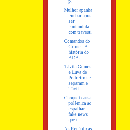
p...
Mulher apanha
em bar após
ser
confundida
com travesti
Comandos do
Crime - A
história do
ADA...
Távila Gomes
e Luva de
Pedreiro se
separam e
Távil...
Choquei causa
polêmica ao
espalhar
fake news
que t...
As Repúblicas