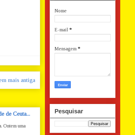
Nome
E-mail
*
Mensagem
*
em mais antiga
Pesquisar
e de Ceuta...
ta. Ontem uma