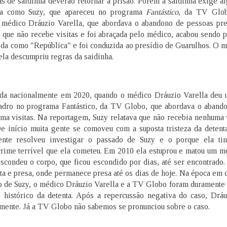
as de saidinha deverão retornar a prisão. Porém a saidinha exige a
ida como Suzy, que apareceu no programa
Fantástico
, da TV Glo
 médico Dráuzio Varella, que abordava o abandono de pessoas pre
e que não recebe visitas e foi abraçada pelo médico, acabou sendo 
da como "República" e foi conduzida ao presídio de Guarulhos. O m
 ela descumpriu regras da saidinha.
ida nacionalmente em 2020, quando o médico Dráuzio Varella deu 
adro no programa Fantástico, da TV Globo, que abordava o aband
ma visitas. Na reportagem, Suzy relatava que não recebia nenhuma 
 De início muita gente se comoveu com a suposta tristeza da deten
ente resolveu investigar o passado de Suzy e o porque ela tin
rime terrível que ela cometeu. Em 2010 ela estuprou e matou um m
escondeu o corpo, que ficou escondido por dias, até ser encontrado
ta e presa, onde permanece presa até os dias de hoje. Na época em
o de Suzy, o médico Dráuzio Varella e a TV Globo foram duramente c
o histórico da detenta. Após a repercussão negativa do caso, Dráu
amente. Já a TV Globo não sabemos se pronunciou sobre o caso.