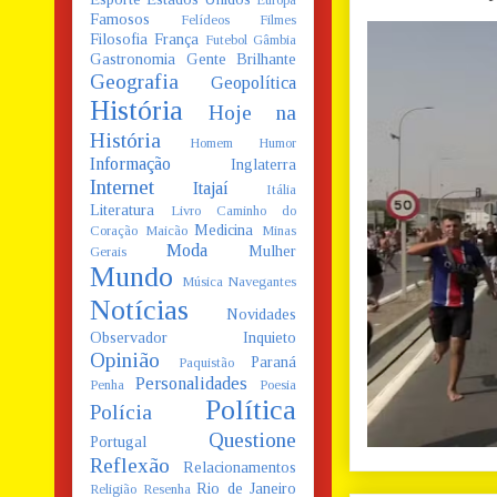
Europa
Famosos
Felídeos
Filmes
Filosofia
França
Futebol
Gâmbia
Gastronomia
Gente Brilhante
Geografia
Geopolítica
História
Hoje na
História
Homem
Humor
Informação
Inglaterra
Internet
Itajaí
Itália
Literatura
Livro Caminho do
Medicina
Coração
Maicão
Minas
Moda
Mulher
Gerais
Mundo
Música
Navegantes
Notícias
Novidades
Observador Inquieto
Opinião
Paraná
Paquistão
Personalidades
Penha
Poesia
Política
Polícia
Questione
Portugal
Reflexão
Relacionamentos
Rio de Janeiro
Religião
Resenha