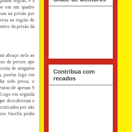
lgumas regras, e a
bo em um quadro
sas na prisão por
presa na região de
otivo da prisão da
um abraço nela ao
ono de presos que
visita de ninguém
Contribua com
ta, porém logo em
recados
ha sido presa, e
enino de apenas 9
. Logo em seguida
 que descobriram o
riticados por não
zio Varella pediu