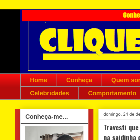
Home
Conheça
Quem so
Celebridades
Comportamento
domingo, 24 de d
Conheça-me...
Travesti que
na saidinha 