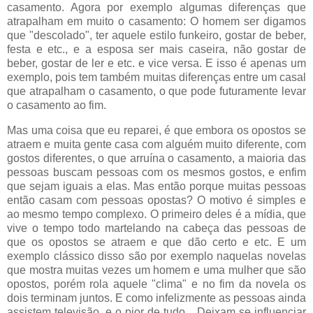
casamento. Agora por exemplo algumas diferenças que
atrapalham em muito o casamento: O homem ser digamos
que "descolado", ter aquele estilo funkeiro, gostar de beber,
festa e etc., e a esposa ser mais caseira, não gostar de
beber, gostar de ler e etc. e vice versa. E isso é apenas um
exemplo, pois tem também muitas diferenças entre um casal
que atrapalham o casamento, o que pode futuramente levar
o casamento ao fim.
Mas uma coisa que eu reparei, é que embora os opostos se
atraem e muita gente casa com alguém muito diferente, com
gostos diferentes, o que arruína o casamento, a maioria das
pessoas buscam pessoas com os mesmos gostos, e enfim
que sejam iguais a elas. Mas então porque muitas pessoas
então casam com pessoas opostas? O motivo é simples e
ao mesmo tempo complexo. O primeiro deles é a mídia, que
vive o tempo todo martelando na cabeça das pessoas de
que os opostos se atraem e que dão certo e etc. E um
exemplo clássico disso são por exemplo naquelas novelas
que mostra muitas vezes um homem e uma mulher que são
opostos, porém rola aquele "clima" e no fim da novela os
dois terminam juntos. E como infelizmente as pessoas ainda
assistem televisão, e o pior de tudo... Deixam se influenciar