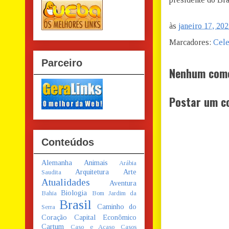
às
janeiro 17, 20
Marcadores:
Cele
Parceiro
Nenhum come
Postar um c
Conteúdos
Alemanha
Animais
Arábia
Arquitetura
Arte
Saudita
Atualidades
Aventura
Biologia
Bahia
Bom Jardim da
Brasil
Caminho do
Serra
Coração
Capital Econômico
Cartum
Caso e Acaso
Casos