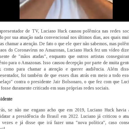
apresentador de TV, Luciano Huck causou polêmica nas redes soc
do por sua atuação nada convencional nos últimos dias, aos quais mu
as chamar a atenção. De fato o que ele quer não sabemos, mas polêm
aos do Coronavírus no Amazonas, Luciano Huck fez um vídeo diz
sente de "mãos atadas", enquanto que outros artistas conseguira
ênio para o Amazonas. Isso causou decepção por parte de muita gente
 como para chamar a atenção e querer audiência. Além diss
esentador, foi também de que esses dias atrás em meio a todo ess
elaço" contra o presidente Jair Bolsonaro, o que fez com que Luc
 fosse duramente criticado em suas próprias redes sociais.
sidente
rás, se não me engano acho que em 2019, Luciano Huck havia 
idatar a presidência do Brasil em 2022. Luciano já criticou o atua
 vezes e já disse que irá fazer uma "nova política", caso cons
sil.