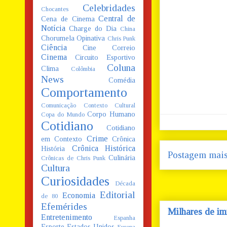
Celebridades
Chocantes
Central de
Cena de Cinema
Notícia
Charge do Dia
China
Chorumela Opinativa
Chris Punk
Ciência
Cine Correio
Cinema
Circuito Esportivo
Coluna
Clima
Colômbia
News
Comédia
Comportamento
Comunicação
Contexto Cultural
Corpo Humano
Copa do Mundo
Cotidiano
Cotidiano
Crime
em Contexto
Crônica
Crônica Histórica
História
Postagem mais
Culinária
Crônicas de Chris Punk
Cultura
Curiosidades
Década
Editorial
Economia
de 80
Efemérides
Milhares de im
Entretenimento
Espanha
Esporte
Estados Unidos