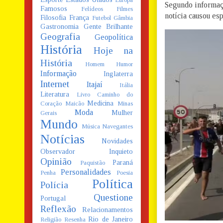
Europa
Segundo informaç
Famosos
Felídeos
Filmes
notícia causou esp
Filosofia
França
Futebol
Gâmbia
Gastronomia
Gente Brilhante
Geografia
Geopolítica
História
Hoje na
História
Homem
Humor
Informação
Inglaterra
Internet
Itajaí
Itália
Literatura
Livro Caminho do
Medicina
Coração
Maicão
Minas
Moda
Mulher
Gerais
Mundo
Música
Navegantes
Notícias
Novidades
Observador Inquieto
Opinião
Paraná
Paquistão
Personalidades
Penha
Poesia
Política
Polícia
Questione
Portugal
Reflexão
Relacionamentos
Rio de Janeiro
Religião
Resenha