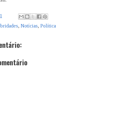
21
bridades
,
Notícias
,
Política
ntário:
omentário