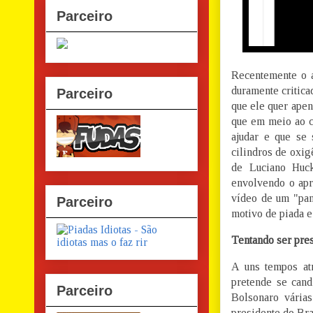
Parceiro
Recentemente o 
duramente critica
Parceiro
que ele quer apen
que em meio ao c
ajudar e que se 
cilindros de oxig
de Luciano Huck
envolvendo o apr
vídeo de um "pan
Parceiro
motivo de piada e
Tentando ser pre
A uns tempos at
pretende se cand
Parceiro
Bolsonaro várias
presidente do Bra