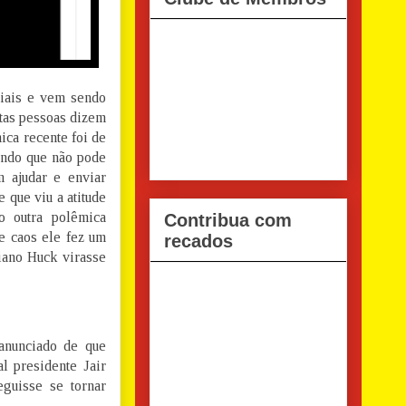
iais e vem sendo
itas pessoas dizem
ica recente foi de
endo que não pode
m ajudar e enviar
 que viu a atitude
o outra polêmica
Contribua com
e caos ele fez um
recados
iano Huck virasse
anunciado de que
l presidente Jair
eguisse se tornar