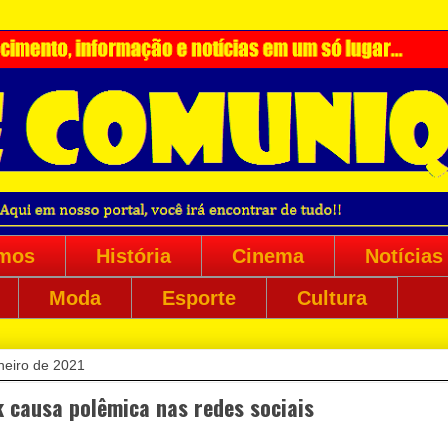
mos
História
Cinema
Notícias
Moda
Esporte
Cultura
neiro de 2021
 causa polêmica nas redes sociais