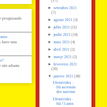
(17)
►
setembro 2021
(7)
 e pesquisando
►
agosto 2021
(3)
►
julho 2021
(11)
►
junho 2021
(34)
 anos
s fazer uma
►
maio 2021
(4)
►
abril 2021
(2)
►
março 2021
(2)
os?
►
fevereiro 2021
 não adianta
(20)
▼
janeiro 2021
(38)
Efemérides -
Há ascensão
dos nazistas
Efemérides -
Há 73 anos