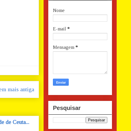
Nome
E-mail
*
Mensagem
*
em mais antiga
Pesquisar
e de Ceuta...