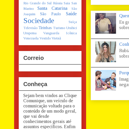
Rio Grande do Sul
Rússia
Saia
San
Santa Catarina
Marino
São
Saúde
São Paulo
Joaquim
Quem
Sociedade
Eu g
Suíça
sobre
Tirinhas
Televisão
Turismo
Urubici
Urupema
Vanguarda Icônica
Venezuela
Vestido
Vietnã
Conh
Rubi
sobra
Correio
Porq
Imag
Conheça
negar
Sejam bem vindos ao Clique
Comunique, um veículo de
comunicação voltado para o
conteúdo de um modo geral,
que vai desde
conhecimentos gerais até
assuntos específicos. Enfim