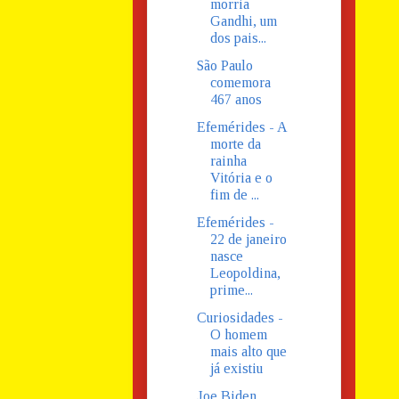
morria
Gandhi, um
dos pais...
São Paulo
comemora
467 anos
Efemérides - A
morte da
rainha
Vitória e o
fim de ...
Efemérides -
22 de janeiro
nasce
Leopoldina,
prime...
Curiosidades -
O homem
mais alto que
já existiu
Joe Biden