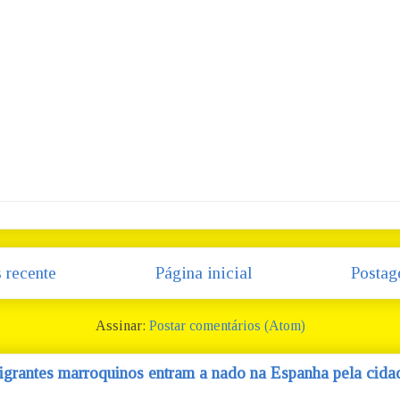
 recente
Página inicial
Postag
Assinar:
Postar comentários (Atom)
igrantes marroquinos entram a nado na Espanha pela cidad