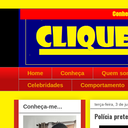
Home
Conheça
Quem so
Celebridades
Comportamento
terça-feira, 3 de 
Conheça-me...
Polícia pret