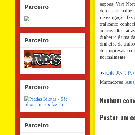
esposa, Vivi Nor
Parceiro
defesa da mulher
investigação faz
traficante conhe
poucos dias atrá
dinheiro é uma da
Parceiro
dinheiro do tráfi
de empresas ou 
normalmente.
às
junho 03, 2025
Marcadores:
Atua
Parceiro
Nenhum come
Postar um c
Parceiro