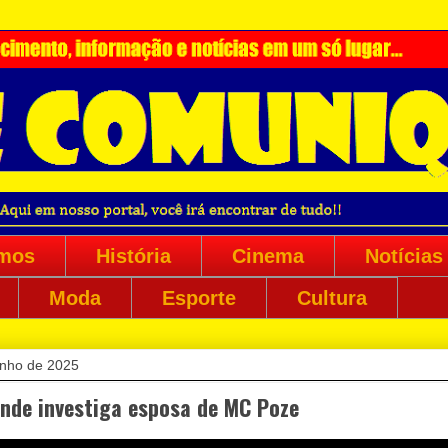
mos
História
Cinema
Notícias
Moda
Esporte
Cultura
junho de 2025
ende investiga esposa de MC Poze