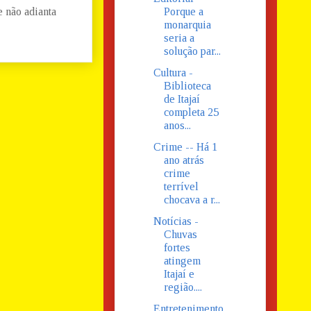
 não adianta
Porque a
monarquia
seria a
solução par...
Cultura -
Biblioteca
de Itajaí
completa 25
anos...
Crime -- Há 1
ano atrás
crime
terrível
chocava a r...
Notícias -
Chuvas
fortes
atingem
Itajaí e
região....
Entretenimento