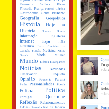
Europa
Famosos
Felídeos
Filmes
Filosofia
França
Futebol
Gâmbia
Gastronomia
Gente Brilhante
Geografia
Geopolítica
História
Hoje na
História
Homem
Humor
Informação
Inglaterra
Internet
Itajaí
Itália
Literatura
Livro Caminho do
Medicina
Coração
Maicão
Minas
Moda
Mulher
Gerais
Mundo
Quem
Música
Navegantes
Eu g
Notícias
Novidades
sobre
Observador Inquieto
Opinião
Paraná
Paquistão
Conh
Personalidades
Penha
Poesia
Política
Rubi
Polícia
sobra
Questione
Portugal
Reflexão
Relacionamentos
Rio de Janeiro
Porq
Religião
Resenha