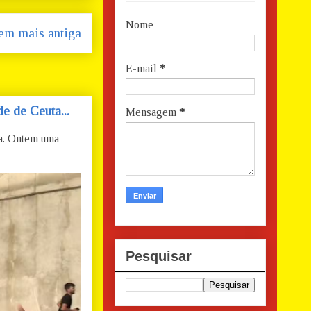
Nome
em mais antiga
E-mail
*
e de Ceuta...
Mensagem
*
ta. Ontem uma
Pesquisar