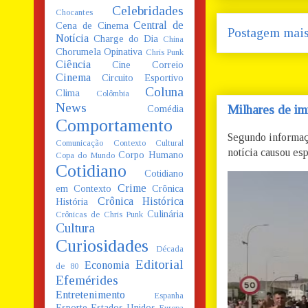
Celebridades
Chocantes
Central de
Cena de Cinema
Postagem mais
Notícia
Charge do Dia
China
Chorumela Opinativa
Chris Punk
Ciência
Cine Correio
Cinema
Circuito Esportivo
Coluna
Clima
Colômbia
News
Milhares de im
Comédia
Comportamento
Segundo informaç
Comunicação
Contexto Cultural
notícia causou esp
Corpo Humano
Copa do Mundo
Cotidiano
Cotidiano
Crime
em Contexto
Crônica
Crônica Histórica
História
Culinária
Crônicas de Chris Punk
Cultura
Curiosidades
Década
Editorial
Economia
de 80
Efemérides
Entretenimento
Espanha
Esporte
Estados Unidos