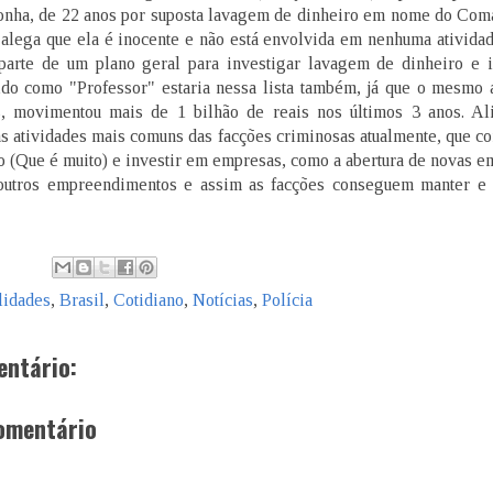
onha, de 22 anos por suposta lavagem de dinheiro em nome do Co
 alega que ela é inocente e não está envolvida em nenhuma atividad
 parte de um plano geral para investigar lavagem de dinheiro e i
cido como "Professor" estaria nessa lista também, já que o mesmo 
s, movimentou mais de 1 bilhão de reais nos últimos 3 anos. A
s atividades mais comuns das facções criminosas atualmente, que c
co (Que é muito) e investir em empresas, como a abertura de novas 
outros empreendimentos e assim as facções conseguem manter e g
lidades
,
Brasil
,
Cotidiano
,
Notícias
,
Polícia
ntário:
omentário